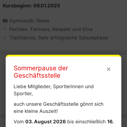
Kursbeginn: 09.01.2025
Kategorien
Gymnastik
,
News
Fechten. Fairness, Respekt und Ehre
Tischtennis. Sehr erfolgreiche Saisonphase
×
Sommerpause der
News
Geschäftsstelle
Liebe Mitglieder, Sportlerinnen und
Kategorien
Sportler,
auch unsere Geschäftsstelle gönnt sich
eine kleine Auszeit!
Vom
03. August 2026
bis einschließlich
16.