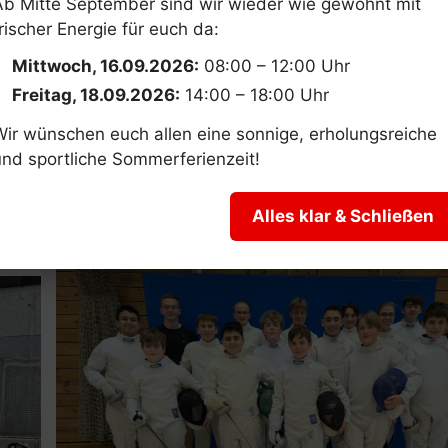
Ab Mitte September sind wir wieder wie gewohnt mit
rischer Energie für euch da:
Mittwoch, 16.09.2026:
08:00 – 12:00 Uhr
Freitag, 18.09.2026:
14:00 – 18:00 Uhr
r
Fechten. Jugend begeister
Wir wünschen euch allen eine sonnige, erholungsreiche
und sportliche Sommerferienzeit!
beim Bezirkslehrgang
23. März 2026
Alles klar & Schließen