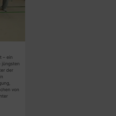
 – ein
e jüngsten
ter der
in
gung,
ichen von
nter