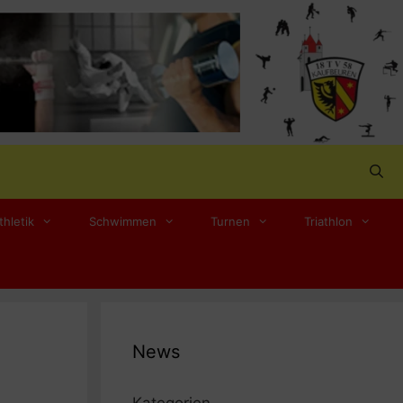
thletik
Schwimmen
Turnen
Triathlon
News