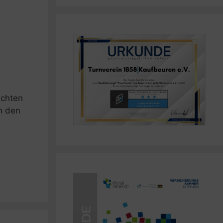
echten
h den