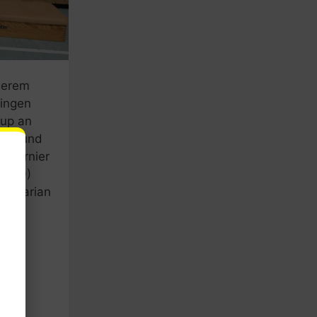
nserem
gingen
Cup an
tzen und
x-Turnier
e (U9)
nd Marian