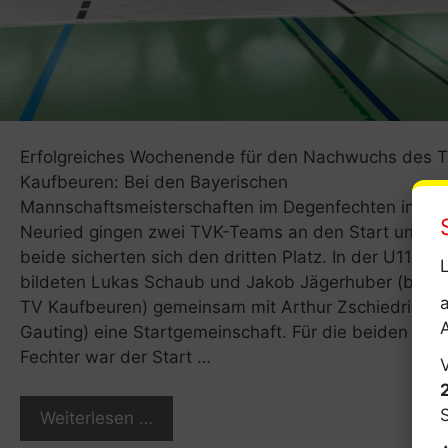
Erfolgreiches Wochenende für den Nachwuchs des 
Kaufbeuren: Bei den Bayerischen
Mannschaftsmeisterschaften im Degenfechten in
Neuried gingen zwei TVK-Teams an den Start und
beide sicherten sich den dritten Platz. In der U11
L
bildeten Lukas Schaub und Jakob Jägerhuber (beid
TV Kaufbeuren) gemeinsam mit Arthur Zschiedrich (
Gauting) eine Startgemeinschaft. Für die beiden U9-
Fechter war der Start …
Weiterlesen …