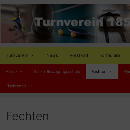
Zum
Inhalt
springen
Turnverein
News
Vorstand
Formulare
Aikido
Ball- & Bewegungsschule
Fechten
Gy
Tischtennis
Fechten