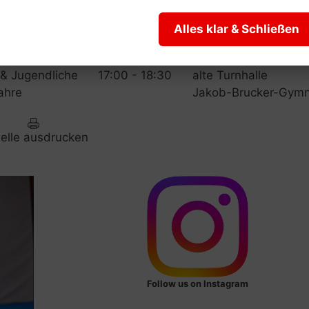
sene
19:00 - 20:30
Judo-Halle (Dojo)
Alles klar & Schließen
sene
19:30 - 21:00
Judo-Halle (Dojo)
 & Jugendliche
17:00 - 18:30
alte Turnhalle
ahre
Jakob-Brucker-Gym
elle ausdrucken
Follow us on Instagram