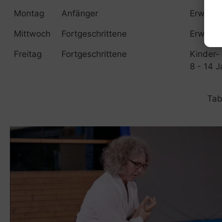
Montag
Anfänger
Erwach
Mittwoch
Fortgeschrittene
Erwach
Freitag
Fortgeschrittene
Kinder-
8 - 14 J
Tab