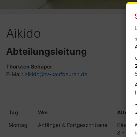
L
Aikido
Abteilungsleitung
Thorsten Schaper
E-Mail:
aikido@tv-kaufbeuren.de
f
Tag
Wer
Alterss
Montag
Anfänger & Fortgeschrittene
Kinder-
8 - 14 J