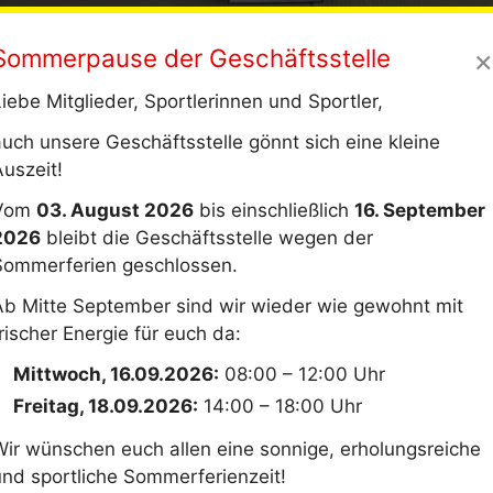
×
Sommerpause der Geschäftsstelle
iebe Mitglieder, Sportlerinnen und Sportler,
auch unsere Geschäftsstelle gönnt sich eine kleine
Auszeit!
Probetraining
Vom
03. August 2026
bis einschließlich
16. September
Ein Probetraining ist grundsätzlich immer möglich.
2026
bleibt die Geschäftsstelle wegen der
Interesse bitten wir um eine kurze Nachricht per E
Sommerferien geschlossen.
Zum Training bitte eine Jogginghose und T-Shirt
Ab Mitte September sind wir wieder wie gewohnt mit
mitbringen.
rischer Energie für euch da:
Mittwoch, 16.09.2026:
08:00 – 12:00 Uhr
tufe
Zeit
Wo
Freitag, 18.09.2026:
14:00 – 18:00 Uhr
Wir wünschen euch allen eine sonnige, erholungsreiche
 & Jugendliche
18:00 - 19:00
Judo-Halle (Dojo)
und sportliche Sommerferienzeit!
ahre