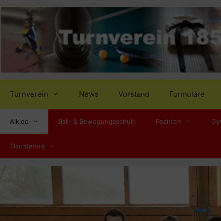
Zum
Inhalt
springen
Turnverein
News
Vorstand
Formulare
Aikido
Ball- & Bewegungsschule
Fechten
Gy
Tischtennis