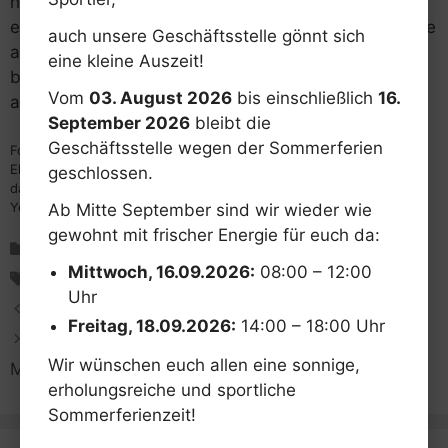
hervorragenden Ergebnissen belohnt wurden und
ebenso, dass Noah Shafik nahtlos an frühere Erfolge
auch unsere Geschäftsstelle gönnt sich
anknüpfen konnte. Das lässt uns für die
eine kleine Auszeit!
bevorstehenden südbayerischen Meisterschaften
Vom
03. August 2026
bis einschließlich
16.
auf erfolgreiche Vergleiche hoffen.“
September 2026
bleibt die
Geschäftsstelle wegen der Sommerferien
Foto von links nach rechts: Adelina Hubner, Paul Leo Steurer,
Elisaveta Orel,
geschlossen.
dahinter: Abteilungsleiter Dieter Zimmermann, Noah Shafik,
Yevhenii Vosshchan, Betreuer Steven Oslath
Ab Mitte September sind wir wieder wie
gewohnt mit frischer Energie für euch da:
Kategorien
Judo
Mittwoch, 16.09.2026:
08:00 – 12:00
Schlagwörter
Judo
Uhr
Fechten. Offener Bezirkslehrgang Schwaben
Freitag, 18.09.2026:
14:00 – 18:00 Uhr
Turnen. 9 Podestplätze auf Allgäuer
Wir wünschen euch allen eine sonnige,
Meisterschaft, davon 6 Allgäuer Meisterinnen
erholungsreiche und sportliche
Sommerferienzeit!