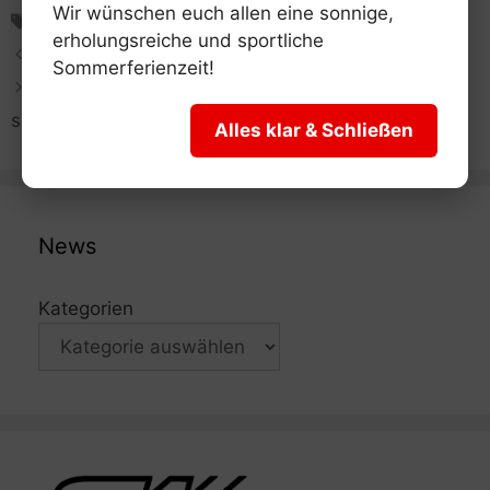
Wir wünschen euch allen eine sonnige,
Schlagwörter
Turnen
erholungsreiche und sportliche
Turnen. Tänzelfest 2023
Sommerferienzeit!
FECHT-KIDS – Bewegung, Spiel und Förderung
sportlicher Grundkompetenzen
Alles klar & Schließen
News
Kategorien