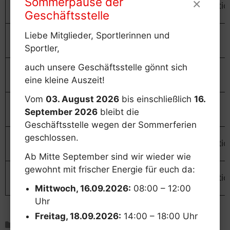
×
Sommerpause der
286,75
Relegatio
Platz
München II
Punkte
Geschäftsstelle
4.
20
Liebe Mitglieder, Sportlerinnen und
TV Kaufbeuren
282,95
Safe
Platz
Punkte
Sportler,
auch unsere Geschäftsstelle gönnt sich
5.
10
TSV Monheim
276,7
Safe
eine kleine Auszeit!
Platz
Punkte
Vom
03. August 2026
bis einschließlich
16.
6.
10
TSV Haar II
275,4
Safe
September 2026
bleibt die
Platz
Punkte
Geschäftsstelle wegen der Sommerferien
7.
TSV
5
geschlossen.
270,85
Relegatio
Platz
Unterföhring V
Punkte
Ab Mitte September sind wir wieder wie
gewohnt mit frischer Energie für euch da:
8.
0
TV Passau
263,8
Relegatio
Platz
Punkte
Mittwoch, 16.09.2026:
08:00 – 12:00
Uhr
Freitag, 18.09.2026:
14:00 – 18:00 Uhr
Kategorien
Turnen