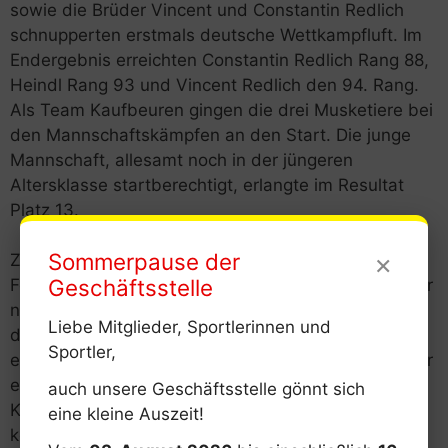
sowie die Brüder Vincent und Constantin Redlich
schnupperten erstmals deutsche Wettkampfluft. Im
Endergebnis erreichten Constantin Redlich Rang 88,
Heindl Rang 93 und Vincent Redlich den 94. Rang.
Als Team Kaufbeuren gingen die drei Musketiere bei
den Mannschaftskämpfen an den Start. Die junge
Mannschaft, allesamt noch in der jüngeren
Altersklasse startberechtigt, erlangte im Resultat
Platz 13.
×
Sommerpause der
Zu den DM U13 in Heidenheim hatte der Bayerische
Geschäftsstelle
Fechtverband Jakob Euler und Marcos Lutzenberger
nominiert. Für die beiden Nachwuchsfechter war es
Liebe Mitglieder, Sportlerinnen und
die erste Teilnahme an einer „Deutschen“ und damit
Sportler,
eine große Erfahrung. Euler wurde 56., Lutzenberger
erreicht Platz 65 im Einzel. Somit hatten sich alle
auch unsere Geschäftsstelle gönnt sich
Kaufbeurer Teilnehmer bestens präsentiert und
eine kleine Auszeit!
kehrten mit einem reichen Erfahrungsschatz zurück