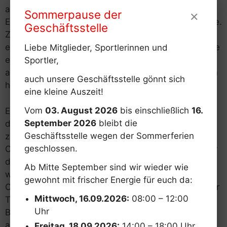
aus. Erstmals kam Neuzugang Sascha Roeder zum
×
Sommerpause der
Einsatz, der auch gleich einen Einzelsieg beisteuerte.
Geschäftsstelle
Zudem siegte noch Uwe Justkowiak einmal. Da
einige enge Partien verloren wurden, stand am Ende
Liebe Mitglieder, Sportlerinnen und
eine 2:8-Niederlage, die letztendlich zu hoch
Sportler,
ausgefallen ist. Die Truppe steckt somit weiterhin im
auch unsere Geschäftsstelle gönnt sich
hinteren Tabellendrittel fest.
eine kleine Auszeit!
Vom
03. August 2026
bis einschließlich
16.
Eine ausgeglichene Bilanz erreichten die Herren 4 in
September 2026
bleibt die
drei Punktspielen der Bezirksklasse D. 5:5 hieß es
Geschäftsstelle wegen der Sommerferien
zum Rückrundenauftakt beim TSV Kraftisried 4.
geschlossen.
Chancenlos war der TSV Ebersbach 3, der mit einer
deutlichen 1:9-Packung nach Hause geschickt
Ab Mitte September sind wir wieder wie
wurde. Das vordere Paarkreuz des Topfavoriten SV
gewohnt mit frischer Energie für euch da:
Oberostendorf war zu stark für den TVK. Trotz guter
Mittwoch, 16.09.2026:
08:00 – 12:00
Teamleistung unterlag man mit 3:7. Die bisherige
Uhr
Bilanz von 15:5 Punkten ist dennoch recht
ansehnlich.
Freitag, 18.09.2026:
14:00 – 18:00 Uhr