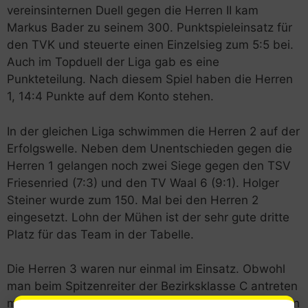
vereinsinternen Duell gegen die Herren II kam
Markus Bader zu seinem 300. Punktspieleinsatz für
den TVK und steuerte einen Einzelsieg zum 5:5 bei.
Auch im Topduell der Liga gab es eine
Punkteteilung. Nach diesem Spiel haben die Herren
1, 14:4 Punkte auf dem Konto stehen.
In der gleichen Liga schwimmen die Herren 2 auf der
Erfolgswelle. Neben dem Unentschieden gegen die
Herren 1 gelangen noch zwei Siege gegen den TSV
Friesenried (7:3) und den TV Waal 6 (9:1). Holger
Steiner wurde zum 150. Mal bei den Herren 2
eingesetzt. Lohn der Mühen ist der sehr gute dritte
Platz für das Team in der Tabelle.
Die Herren 3 waren nur einmal im Einsatz. Obwohl
man beim Spitzenreiter der Bezirksklasse C antreten
musste, rechnete man sich im Vorfeld doch Chancen