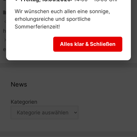
Kategorien
Wir wünschen euch allen eine sonnige,
Tischtennis
erholungsreiche und sportliche
Fechten. Zaid Abu Obaid und Yassin Rawash
Sommerferienzeit!
holen Gold und Silber
Fechten. Kaufbeurer Nachwuchsfechter
Alles klar & Schließen
eilen zum nächsten Erfolg
News
Kategorien