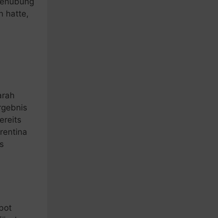
odenübung
n hatte,
arah
rgebnis
ereits
rentina
s
bot