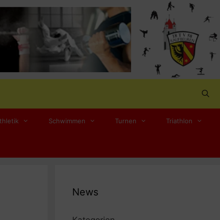
thletik
Schwimmen
Turnen
Triathlon
News