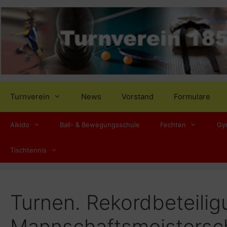
Zum
Inhalt
springen
Turnverein
News
Vorstand
Formulare
Aikido
Ball- & Bewegungsschule
Fechten
Gy
Tischtennis
Turnen. Rekordbeteilig
Mannschaftsmeistersc