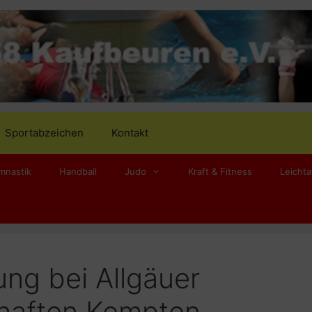
Sportabzeichen
Kontakt
mnastik
Handball
Judo
Kraft & Fitness
Leichta
ung bei Allgäuer
haften Kempten