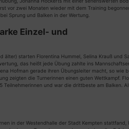
rrenübung, Johanna Hockerts mit einer sehenswerten B
erst vor zwei Monaten wieder mit dem Training begonne
 bei Sprung und Balken in der Wertung.
arke Einzel- und
d älter) starten Florentina Hummel, Selina Krauß und S
wertung, das heißt jede Übung zahlte ins Mannschaftse
 Lena Hofman gerade ihren Übungsleiter macht, so wie b
ng zeigten die Turnerinnen einen guten Wettkampf. Flo
 15 Teilnehmerinnen und war die drittbeste am Balken. Al
rnen in der Westendhalle der Stadt Kempten stattfand, 