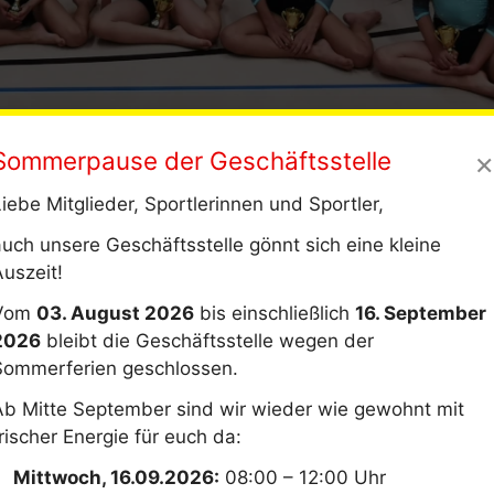
×
Sommerpause der Geschäftsstelle
iebe Mitglieder, Sportlerinnen und Sportler,
en im Kunstturnen in Kempten verzeichneten einen neue
auch unsere Geschäftsstelle gönnt sich eine kleine
ungen.
Auszeit!
nen in der AK6 und Dominanz in
Vom
03. August 2026
bis einschließlich
16. September
2026
bleibt die Geschäftsstelle wegen der
Sommerferien geschlossen.
) zeigten beeindruckende Leistungen. In der Einzelwertu
Ab Mitte September sind wir wieder wie gewohnt mit
Städele einen fünften Platz von insgesamt 15 Teilnehme
rischer Energie für euch da:
 Barren und Balken – unter die Top 3 setzen. Leider war
Mittwoch, 16.09.2026:
08:00 – 12:00 Uhr